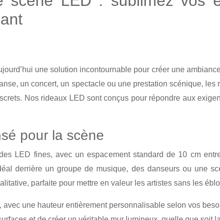
de scène LED : sublimez vos 
gant
jourd’hui une solution incontournable pour créer une ambiance 
anse, un concert, un spectacle ou une prestation scénique, les
t discrets. Nos rideaux LED sont conçus pour répondre aux exig
sé pour la scène
andes LED fines, avec un espacement standard de 10 cm ent
déal derrière un groupe de musique, des danseurs ou une sc
tative, parfaite pour mettre en valeur les artistes sans les éblo
 avec une hauteur entièrement personnalisable selon vos besoi
rfaces et de créer un véritable mur lumineux, quelle que soit la