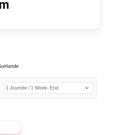
cm
Guirlande
ANIER