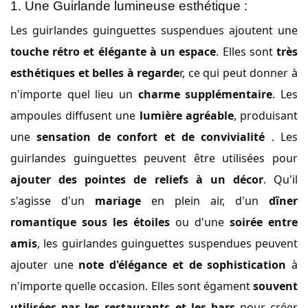
1. Une Guirlande lumineuse esthétique :
Les guirlandes guinguettes suspendues ajoutent une
touche rétro et élégante à un espace
. Elles sont
très
esthétiques et belles à regarde
r, ce qui peut donner à
n'importe quel lieu un
charme supplémentaire
. Les
ampoules diffusent une
lumière agréable
, produisant
une
sensation de confort et de convivialité
. Les
guirlandes guinguettes peuvent être utilisées pour
ajouter des pointes de reliefs à un décor
. Qu'il
s'agisse d'un
mariage
en plein air, d'un
dîner
romantique sous les étoiles
ou d'une
soirée entre
amis
, les guirlandes guinguettes suspendues peuvent
ajouter une
note d'élégance et de sophistication
à
n'importe quelle occasion. Elles sont égament
souvent
utilisées par les restaurants et les bars
pour créer